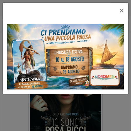
Happy Maxicinema
×
IO SONO ROSA RICCI (1H30')
FAMILY REV