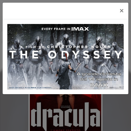
Happy Maxicinema
×
DRACULA - L'AMORE PERDUTO
(2H10')
FAMILY REV