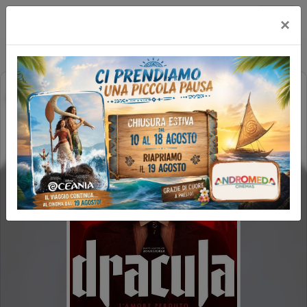
Happy Maxicinema
×
DRACULA - L'AMORE PERDUTO
(2H10')
FAMILY REV