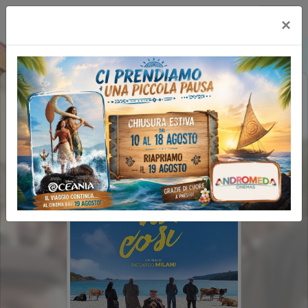
Happy Maxicinema
×
LA VITA VA COSI (2H00')
FAMILY REV