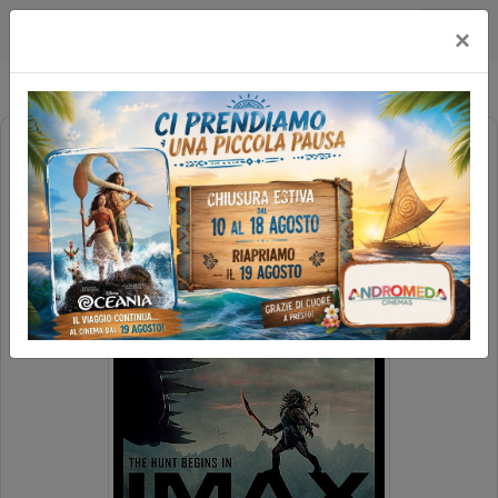
Happy Maxicinema
×
PREDATOR: BADLANDS - 2D IMAX
IMAX