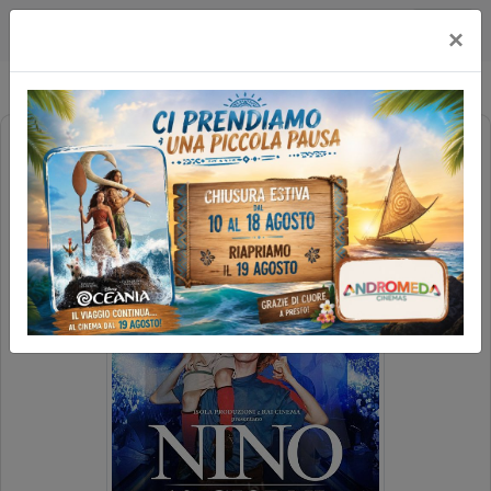
Happy Maxicinema
×
NINO. 18 GIORNI
EVENTO 10