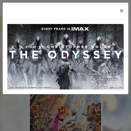
Happy Maxicinema
×
ZOOTROPOLIS 2 (1H47')
SAB - DOM