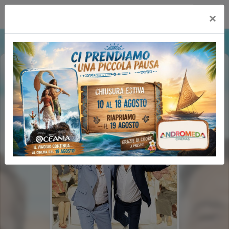
Happy Maxicinema
×
OI VITA MIA (1H53')