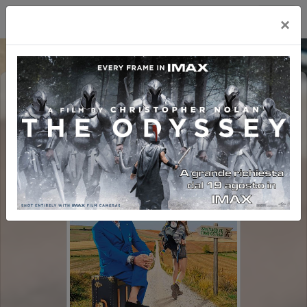
Happy Maxicinema
×
BUEN CAMINO (1H30')