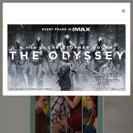
Happy Maxicinema
×
REGRETTING YOU - TUTTO QUELLO
CHE NON TI HO DETTO (1H56')