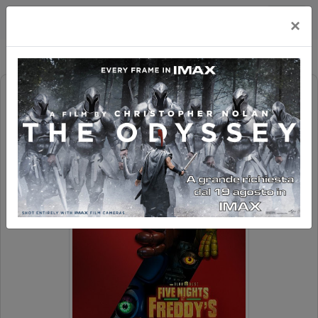
Happy Maxicinema
×
FIVE NIGHTS AT FREDDY'S 2 (1H43')