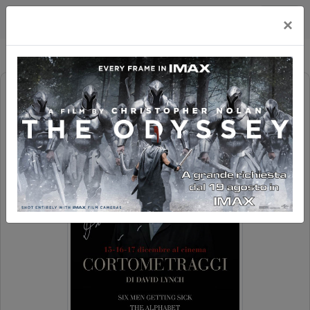
Happy Maxicinema
×
DAVID LYNCH - I CORTOMETRAGGI
(RIED.)
V.O. SOTT.
EVENTO 8