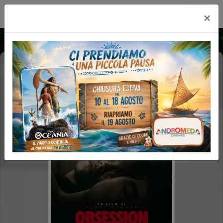
Happy Maxicinema
×
OBSESSION (1H48')
14+