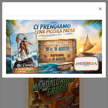
Happy Maxicinema
×
STAR WARS THE MANDALORIAN AND
GROGU (2H12')